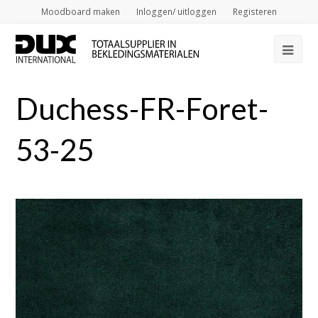
Moodboard maken
Inloggen/ uitloggen
Registeren
Op
Mob
Duchess-FR-Foret-
Me
53-25