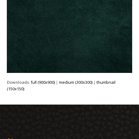
Downloads
:
full (900x900)
|
medium (300x300)
|
thumbnail
(150x150)