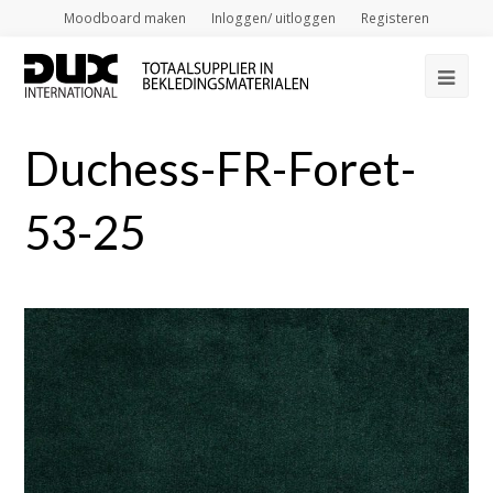
Moodboard maken
Inloggen/ uitloggen
Registeren
Op
Mob
Duchess-FR-Foret-
Me
53-25