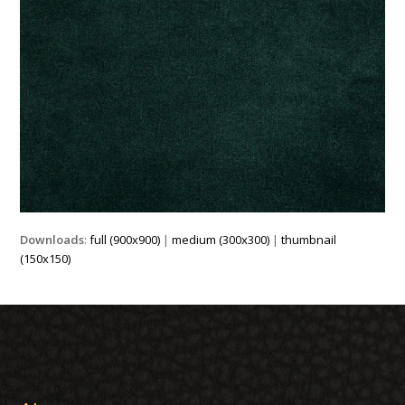
Downloads
:
full (900x900)
|
medium (300x300)
|
thumbnail
(150x150)