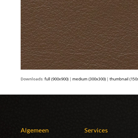
Downloads
:
full (900x900)
|
medium (300x300)
|
thumbnail (150
Algemeen
Services