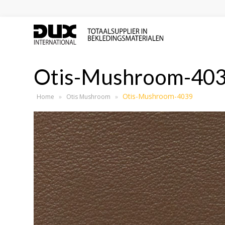
Otis-Mushroom-40
Otis-Mushroom-4039
Home
»
Otis Mushroom
»