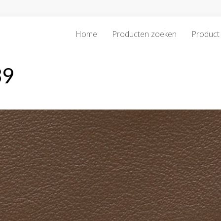
Home
Producten zoeken
Product 
39