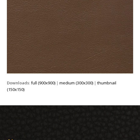
Downloads
:
full (900x900)
|
medium (300x300)
|
thumbnail
(150x150)