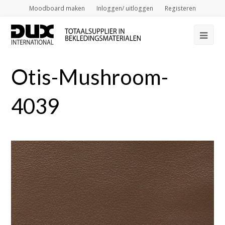
Moodboard maken
Inloggen/ uitloggen
Registeren
Op
Mob
Otis-Mushroom-
Me
4039