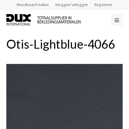
Moodboard maken
Inloggen/ uitloggen
Registeren
Op
Mob
Otis-Lightblue-4066
Me