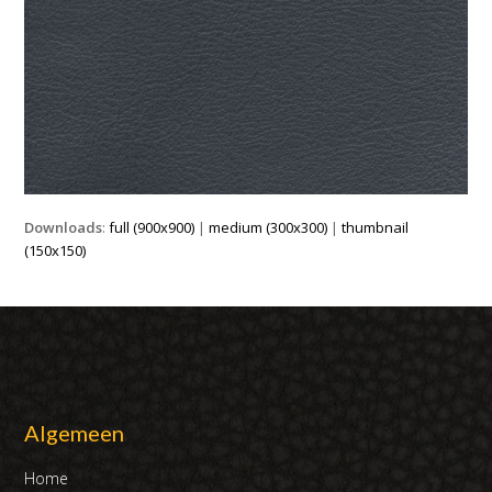
Downloads
:
full (900x900)
|
medium (300x300)
|
thumbnail
(150x150)
Algemeen
Home