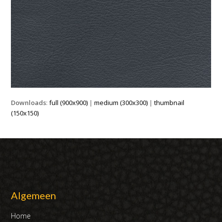
Downloads
:
full (900x900)
|
medium (300x300)
|
thumbnail
(150x150)
Algemeen
Home