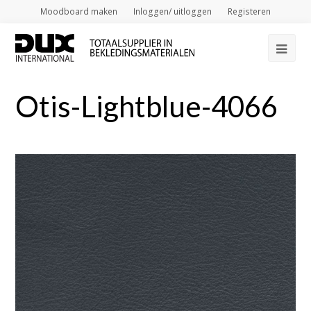
Moodboard maken
Inloggen/ uitloggen
Registeren
Op
Mob
Otis-Lightblue-4066
Me