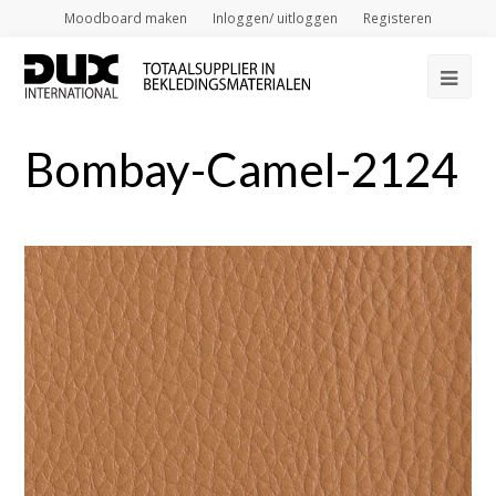
Moodboard maken
Inloggen/ uitloggen
Registeren
Op
Mob
Bombay-Camel-2124
Me