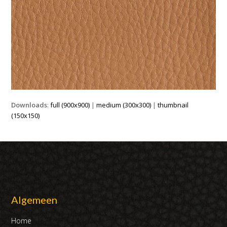
Downloads
:
full (900x900)
|
medium (300x300)
|
thumbnail
(150x150)
Algemeen
Home