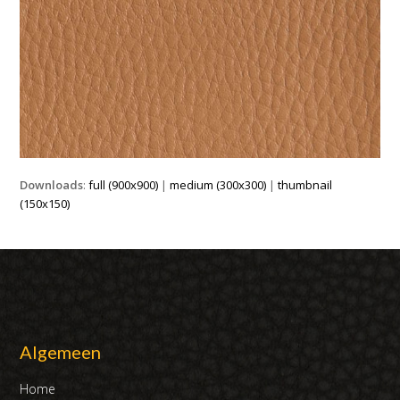
Downloads
:
full (900x900)
|
medium (300x300)
|
thumbnail
(150x150)
Algemeen
Home