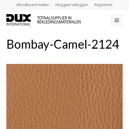
Moodboard maken
Inloggen/ uitloggen
Registeren
Op
Mob
Bombay-Camel-2124
Me