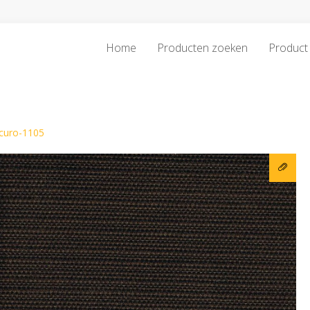
Home
Producten zoeken
Product 
curo-1105