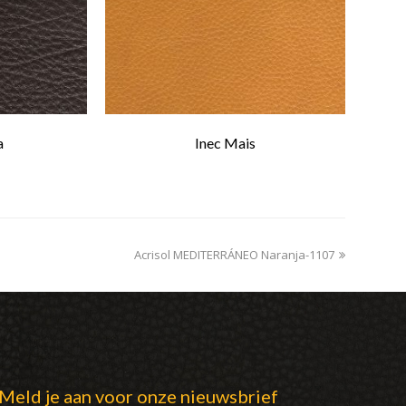
a
Inec Mais
Acrisol MEDITERRÁNEO Naranja-1107
next
post:
Meld je aan voor onze nieuwsbrief