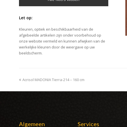
Let op:
Kleuren, optiek en beschikbaarheid van de
afgebeelde artikelen zijn onder voorbehoud op
onze website vermeld en kunnen afwijken van de
werkelijke kleuren door de weergave op uw
beeldscherm.
previous
Acrisol MADONIA Tierra-214 – 160 cm
post:
Algemeen
Services