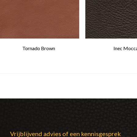
Tornado Brown
Inec Mocc
Vrijblijvend advies of een kennisgesprek