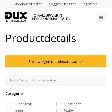
Moodboard maken
Inloggen/ uitloggen
Registeren
Op
Mob
Productdetails
Me
Stel uw eigen moodboard samen!
Categorie
Buitenstof
Kunstleder
Leder
Skai®