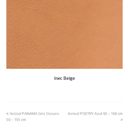
Inec Beige
previous
Acrisol PANAMA Gris Oscuro-
Acrisol POETRY Azul-92 – 160 cm
next
50 – 155 cm
post:
post: