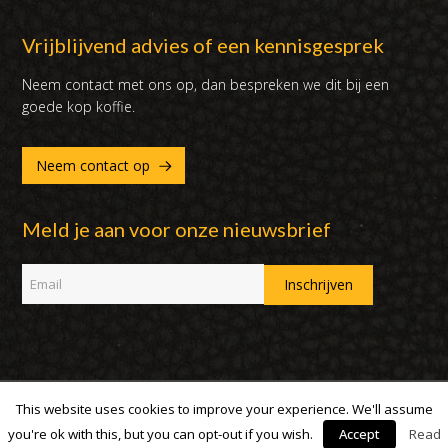
Vrijblijvend advies of een kennisgesprek
Neem contact met ons op, dan bespreken we dit bij een
goede kop koffie.
Neem contact op
Meld je aan voor onze nieuwsbrief
This website uses cookies to improve your experience. We'll assume
Copyright 2007 - 2019 | DUX International B.V. | Alle rechten
voorbehouden
you're ok with this, but you can opt-out if you wish.
Accept
Read