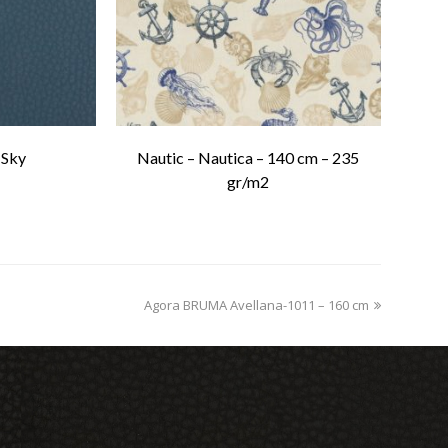
 Sky
Nautic – Nautica – 140 cm – 235
gr/m2
Agora BRUMA Avellana-1011 – 160 cm
next
post: