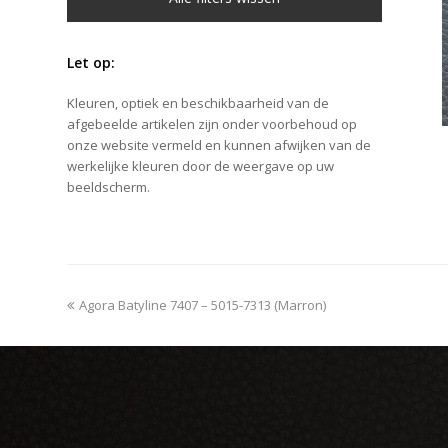
Let op:
Kleuren, optiek en beschikbaarheid van de
afgebeelde artikelen zijn onder voorbehoud op
onze website vermeld en kunnen afwijken van de
werkelijke kleuren door de weergave op uw
beeldscherm.
previous
Agora Batyline 7407 – 5015-7313 (Marron)
post: