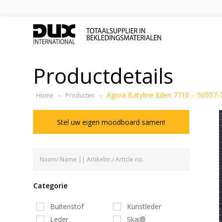
Productdetails
Agora Batyline Eden 7710 – 50557-
Home
»
Producten
»
Stel uw eigen moodboard samen!
Categorie
Buitenstof
Kunstleder
Leder
Skai®