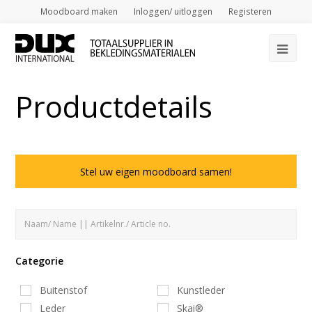
Moodboard maken
Inloggen/ uitloggen
Registeren
Op
Mob
Productdetails
Me
Stel uw eigen moodboard samen!
Categorie
Buitenstof
Kunstleder
Leder
Skai®