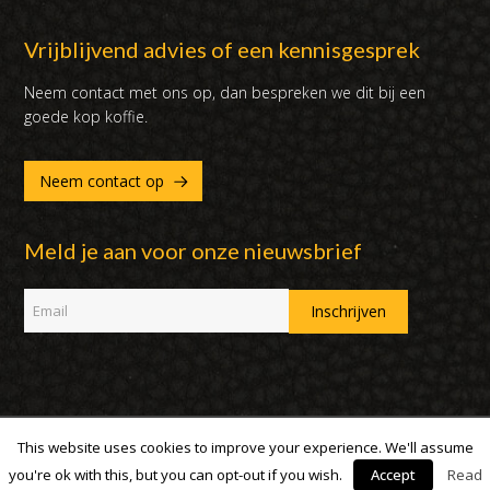
Vrijblijvend advies of een kennisgesprek
Neem contact met ons op, dan bespreken we dit bij een
goede kop koffie.
Neem contact op
Meld je aan voor onze nieuwsbrief
This website uses cookies to improve your experience. We'll assume
Copyright 2007 - 2019 | DUX International B.V. | Alle rechten
voorbehouden
you're ok with this, but you can opt-out if you wish.
Accept
Read