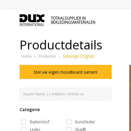
Productdetails
Sauvage Cognac
Home
»
Producten
»
Stel uw eigen moodboard samen!
Categorie
Buitenstof
Kunstleder
Leder
Skai®