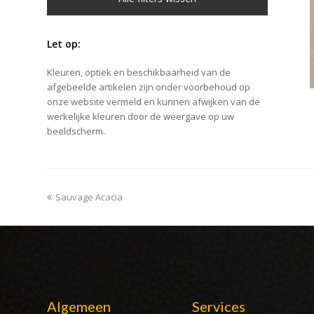
Let op:
Kleuren, optiek en beschikbaarheid van de
afgebeelde artikelen zijn onder voorbehoud op
onze website vermeld en kunnen afwijken van de
werkelijke kleuren door de weergave op uw
beeldscherm.
previous
Sauvage Acacia
post:
Algemeen
Services