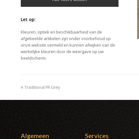
Let op:
Kleuren, optiek en beschikbaarheid van de
afgebeelde artikelen zijn onder voorbehoud op
onze website vermeld en kunnen afwijken van de
werkelijke kleuren door de weergave op uw
beeldscherm.
previous
Traditional FR Grey
post:
Algemeen
Services