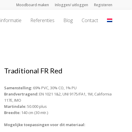
Moodboard maken
Inloggen/ uitloggen
Registeren
informatie
Referenties
Blog
Contact
Traditional FR Red
Samenstelling:
69% PVC, 30% CO, 1% PU
Brandvertragend:
EN 1021 1&2, UNI 9175/FA1, 1M, California
117E, IMO
Martindale:
50.000 plus
Breedte:
140 cm (30 mtr.)
Mogelijke toepassingen voor dit materiaal: