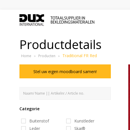
Productdetails
Traditional FR Red
Home
»
Producten
»
Stel uw eigen moodboard samen!
Categorie
Buitenstof
Kunstleder
Leder
Skai®