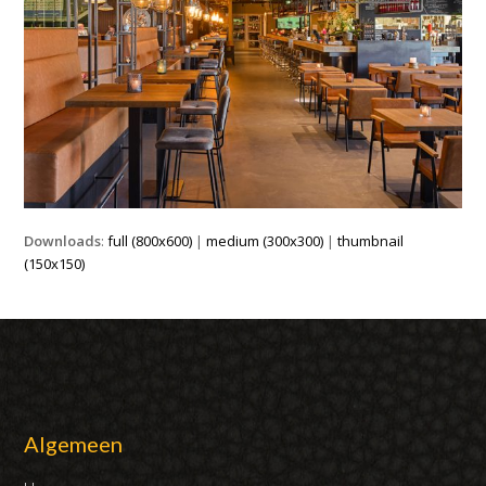
Downloads
:
full (800x600)
|
medium (300x300)
|
thumbnail
(150x150)
Algemeen