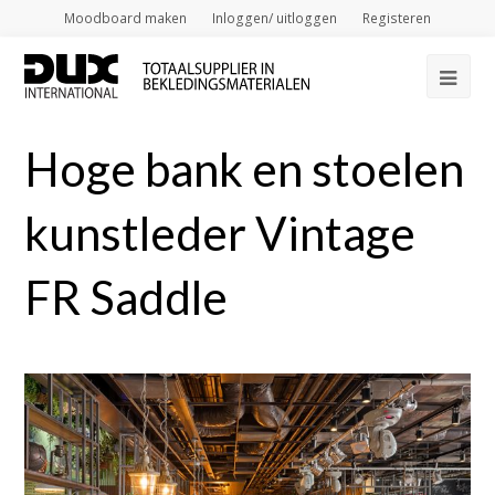
Moodboard maken
Inloggen/ uitloggen
Registeren
Op
Mob
Hoge bank en stoelen
Me
kunstleder Vintage
FR Saddle